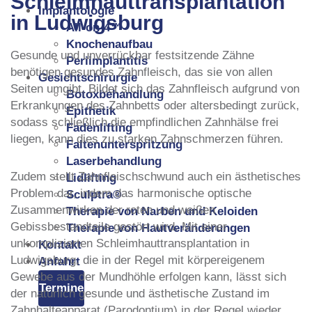
Schleimhauttransplantation
Implantologie
in Ludwigsburg
All-on-4™
Knochenaufbau
Gesunde und unverrückbar festsitzende Zähne
Periimplantitis
benötigen gesundes Zahnfleisch, das sie von allen
Gesichtschirurgie
Seiten umgibt. Bildet sich das Zahnfleisch aufgrund von
Botoxbehandlung
Erkrankungen des Zahnbetts oder altersbedingt zurück,
Epithetik
sodass schließlich die empfindlichen Zahnhälse frei
Fadenlifting
liegen, kann dies zu starken Zahnschmerzen führen.
Faltenunterspritzung
Laserbehandlung
Zudem stellt Zahnfleischschwund auch ein ästhetisches
Lidlifting
Problem dar, indem das harmonische optische
Sculptra®
Zusammenwirken der roten und weißen
Therapie von Narben und Keloiden
Gebissbestandteile gestört wird. Mit einer
Therapie von Hautveränderungen
unkomplizierten Schleimhauttransplantation in
Kontakt
Ludwigsburg, die in der Regel mit körpereigenem
Anfahrt
Gewebe aus der Mundhöhle erfolgen kann, lässt sich
Termine
der natürlich gesunde und ästhetische Zustand im
Zahnhalteapparat (Parodontium) in der Regel wieder