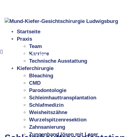
Neckartalstraße 25, 71642 Ludwigsburg
07141 99 22 900
Startseite
Praxis
Team
Karriere
07141 99 22 900
Technische Ausstattung
Kieferchirurgie
Bleaching
CMD
Parodontologie
Schleimhauttransplantation
Schlafmedizin
Weisheitszähne
Wurzelspitzenresektion
Zahnsanierung
Zungenband lösen mit Laser