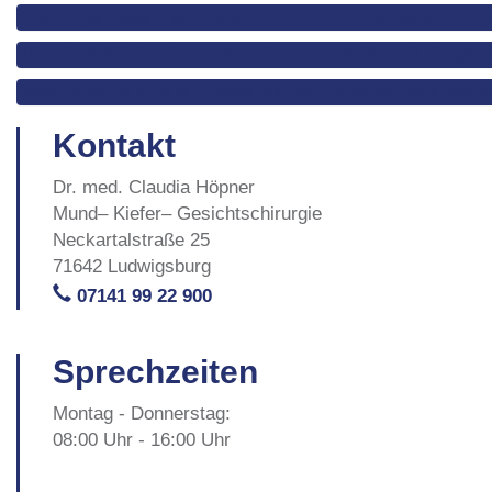
Wie lange dauert es, bis ein Zahnimplantat vollständig
Was sind Miniimplantate und wann werden sie eingese
Welche Rolle spielen moderne Technologien wie 3D-R
Kontakt
Dr. med. Claudia Höpner
Mund– Kiefer– Gesichtschirurgie
Neckartalstraße 25
71642 Ludwigsburg
07141 99 22 900
Sprechzeiten
Montag - Donnerstag:
08:00 Uhr - 16:00 Uhr