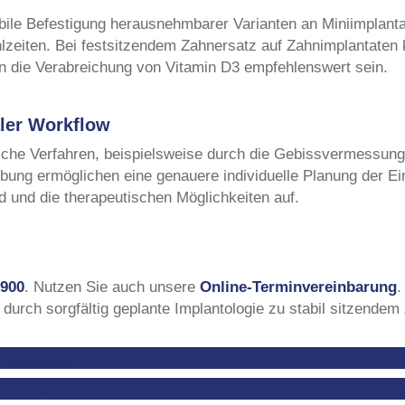
ile Befestigung herausnehmbarer Varianten an Miniimplantat
lzeiten. Bei festsitzendem Zahnersatz auf Zahnimplantaten 
n die Verabreichung von Vitamin D3 empfehlenswert sein.
aler Workflow
gische Verfahren, beispielsweise durch die Gebissvermessun
bung ermöglichen eine genauere individuelle Planung der Ei
d und die therapeutischen Möglichkeiten auf.
 900
. Nutzen Sie auch unsere
Online-Terminvereinbarung
.
durch sorgfältig geplante Implantologie zu stabil sitzendem
 haben sie?
r Eingriff ab?