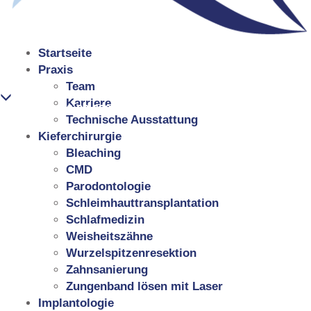
Startseite
Praxis
Team
Karriere
07141 99 22 900
Technische Ausstattung
Kieferchirurgie
Bleaching
CMD
Parodontologie
Schleimhauttransplantation
Schlafmedizin
Weisheitszähne
Wurzelspitzenresektion
Zahnsanierung
Zungenband lösen mit Laser
Implantologie