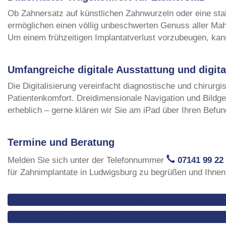
Ob Zahnersatz auf künstlichen Zahnwurzeln oder eine stab
ermöglichen einen völlig unbeschwerten Genuss aller Mah
Um einem frühzeitigen Implantatverlust vorzubeugen, kan
Umfangreiche digitale Ausstattung und digit
Die Digitalisierung vereinfacht diagnostische und chirur
Patientenkomfort. Dreidimensionale Navigation und Bildge
erheblich – gerne klären wir Sie am iPad über Ihren Befun
Termine und Beratung
Melden Sie sich unter der Telefonnummer
07141 99 22
für Zahnimplantate in Ludwigsburg zu begrüßen und Ihnen 
Wie funktionieren Zahnimplantate und welche Vorteile
Ist eine Zahnimplantation schmerzhaft und wie läuft de