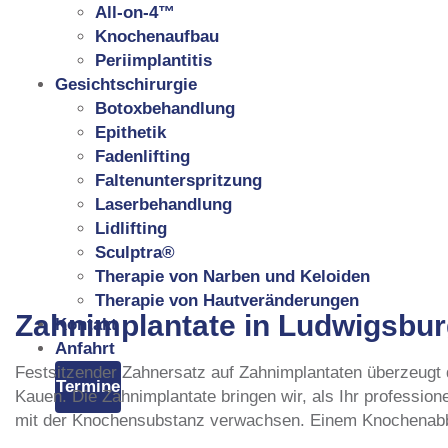
All-on-4™
Knochenaufbau
Periimplantitis
Gesichtschirurgie
Botoxbehandlung
Epithetik
Fadenlifting
Faltenunterspritzung
Laserbehandlung
Lidlifting
Sculptra®
Therapie von Narben und Keloiden
Therapie von Hautveränderungen
Zahnimplantate in Ludwigsbu
Kontakt
Anfahrt
Festsitzender Zahnersatz auf Zahnimplantaten überzeugt d
Termine
Kauen. Die Zahnimplantate bringen wir, als Ihr profession
mit der Knochensubstanz verwachsen. Einem Knochenabba