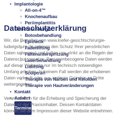
Implantologie
All-on-4™
Knochenaufbau
Periimplantitis
Datenschutzerklärung
Gesichtschirurgie
Botoxbehandlung
Wir, die Betreiber von www.kiefer-gesichtschirurgie-
Epithetik
ludwigsburg.de nehmen den Schutz Ihrer persönlichen
Fadenlifting
Daten sehr ernst und halten uns strikt an die Regeln der
Faltenunterspritzung
Datenschutzgesetze. Personenbezogene Daten werden
Laserbehandlung
auf dieser Webseite nur im technisch notwendigen
Lidlifting
Umfang erhoben. In keinem Fall werden die erhobenen
Sculptra®
Daten verkauft oder aus anderen Gründen an Dritte
Therapie von Narben und Keloiden
weitergegeben.
Therapie von Hautveränderungen
Kontakt
Anfahrt
Verantwortlich für die Erhebung und Speicherung der
Daten ist der Praxisinhaber. Dessen Kontaktdaten
Termine
können Sie dem Impressum dieser Website entnehmen.