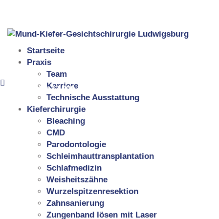
Neckartalstraße 25, 71642 Ludwigsburg
07141 99 22 900
Startseite
Praxis
Team
Karriere
07141 99 22 900
Technische Ausstattung
Kieferchirurgie
Bleaching
CMD
Parodontologie
Schleimhauttransplantation
Schlafmedizin
Weisheitszähne
Wurzelspitzenresektion
Zahnsanierung
Zungenband lösen mit Laser