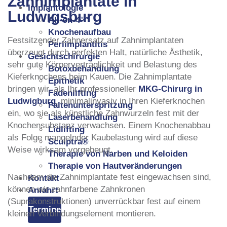
Zahnimplantate in
Implantologie
Ludwigsburg
All-on-4™
Knochenaufbau
Festsitzender Zahnersatz auf Zahnimplantaten
Periimplantitis
überzeugt durch perfekten Halt, natürliche Ästhetik,
Gesichtschirurgie
sehr gute Körperverträglichkeit und Belastung des
Botoxbehandlung
Kieferknochens beim Kauen. Die Zahnimplantate
Epithetik
bringen wir, als Ihr professioneller
MKG-Chirurg in
Fadenlifting
Ludwigburg
, minimalinvasiv in Ihren Kieferknochen
Faltenunterspritzung
ein, wo sie als künstliche Zahnwurzeln fest mit der
Laserbehandlung
Knochensubstanz verwachsen. Einem Knochenabbau
Lidlifting
als Folge mangelnder Kaubelastung wird auf diese
Sculptra®
Weise wirksam vorgebeugt.
Therapie von Narben und Keloiden
Therapie von Hautveränderungen
Nachdem die Zahnimplantate fest eingewachsen sind,
Kontakt
können wir zahnfarbene Zahnkronen
Anfahrt
(Suprakonstruktionen) unverrückbar fest auf einem
Termine
kleinen Verbindungselement montieren.