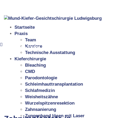
Neckartalstraße 25, 71642 Ludwigsburg
07141 99 22 900
Startseite
Praxis
Team
Karriere
07141 99 22 900
Technische Ausstattung
Kieferchirurgie
Bleaching
CMD
Parodontologie
Schleimhauttransplantation
Schlafmedizin
Weisheitszähne
Wurzelspitzenresektion
Zahnsanierung
Zungenband lösen mit Laser