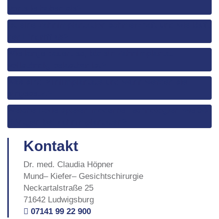
Vorteile haben sie?
Ist eine Zahnimplantation schmerzhaft und wie läuft
der Eingriff ab?
Wie lange dauert es, bis ein Zahnimplantat
vollständig belastbar ist?
Was sind Miniimplantate und wann werden sie
eingesetzt?
Welche Rolle spielen moderne Technologien wie 3D-
Röntgen bei Zahnimplantaten?
Kontakt
Dr. med. Claudia Höpner
Mund– Kiefer– Gesichtschirurgie
Neckartalstraße 25
71642 Ludwigsburg
07141 99 22 900